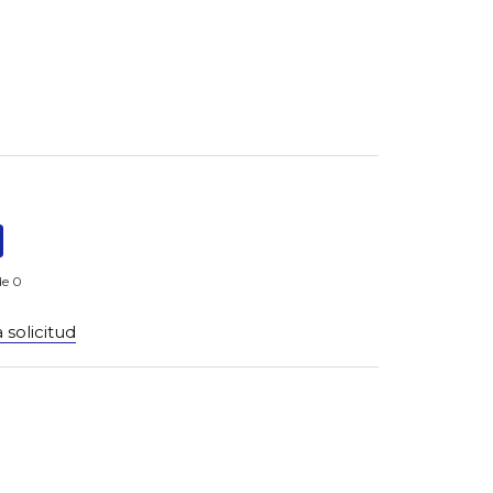
de 0
 solicitud