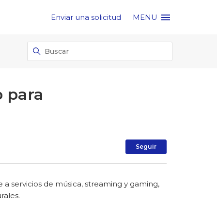
Enviar una solicitud
MENU
o para
Nadie lo sigu
Seguir
e a servicios de música, streaming y gaming,
rales.