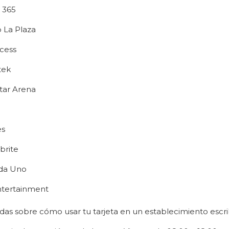
n 365
 La Plaza
ccess
tek
tar Arena
es
brite
da Uno
tertainment
udas sobre cómo usar tu tarjeta en un establecimiento escr