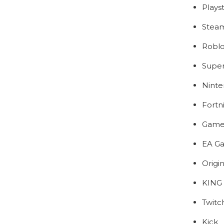
Plays
Stea
Robl
Super
Nint
Fortn
Game
EA G
Origi
KING
Twitc
Kick