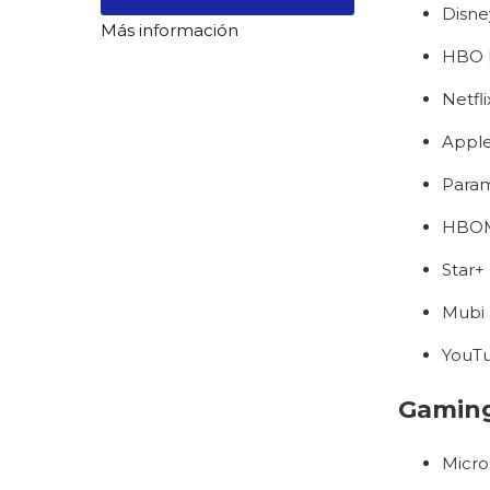
Disne
Más información
HBO D
Netfli
Appl
Para
HBO
Star+
Mubi
YouT
Gaming
Micro