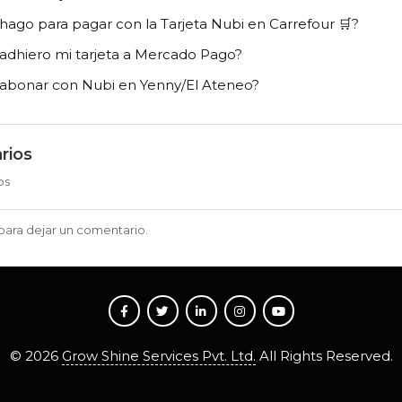
ago para pagar con la Tarjeta Nubi en Carrefour 🛒?
dhiero mi tarjeta a Mercado Pago?
abonar con Nubi en Yenny/El Ateneo?
rios
os
para dejar un comentario.
©
2026
Grow Shine Services Pvt. Ltd.
All Rights Reserved.