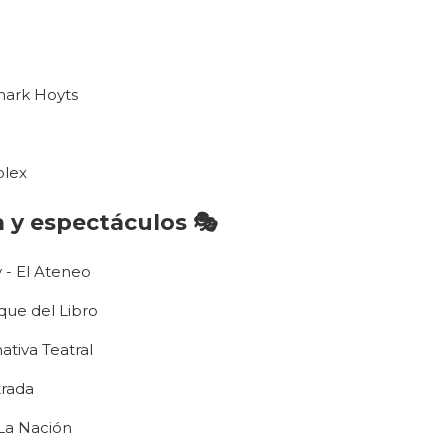

ark Hoyts
plex
a y espectáculos 🎭
 - El Ateneo
que del Libro
ativa Teatral
rada
La Nación