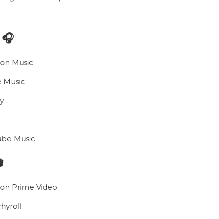
 🎧
on Music
 Music
fy
ube Music

on Prime Video
hyroll