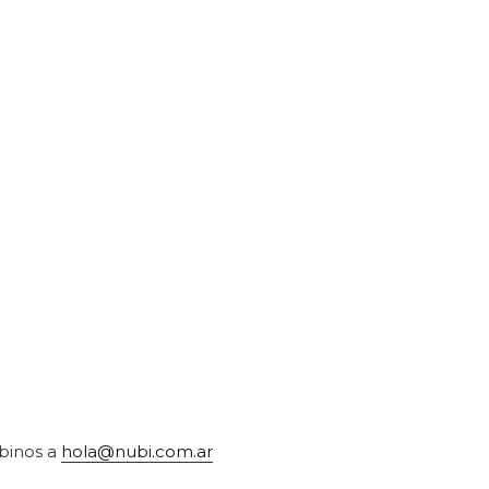
ibinos a
hola@nubi.com.ar