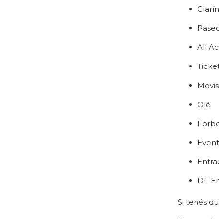
Clarí
Paseo
All A
Ticke
Movis
Olé
Forb
Event
Entra
DF En
Si tenés d