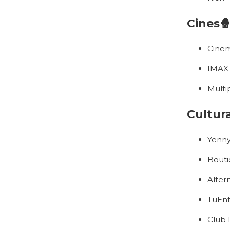
Cines
Cinem
IMAX
Multi
Cultur
Yenny
Bouti
Altern
TuEnt
Club 