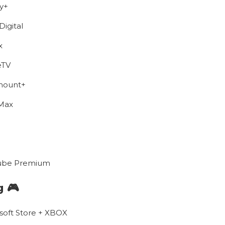
y+
igital
x
eTV
mount+
Max
ube Premium
 🎮
soft Store + XBOX