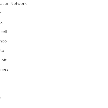
tation Network
m
ox
cell
endo
ite
loft
ames
n
h